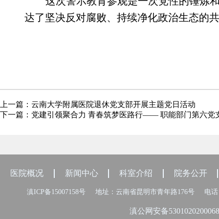
这次警示教育参观是一次党性的锤炼
达了坚决反对腐败、持续净化政治生态的
上一篇：
云南大学附属医院退休党支部开展主题党日活动
下一篇：
党建引领聚合力 青春筑梦医路行—— 职能部门第六
医院概况
新闻中心
科室介绍
院务公开
滇ICP备15007158号
地址：云南省昆明市青年路176号
电话：
滇公网安备530102020006