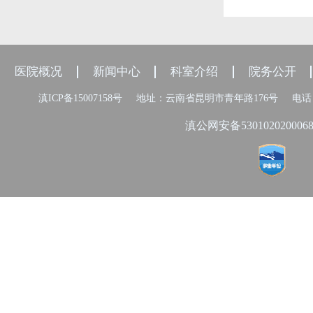
医院概况
新闻中心
科室介绍
院务公开
滇ICP备15007158号
地址：云南省昆明市青年路176号
电话：
滇公网安备530102020006