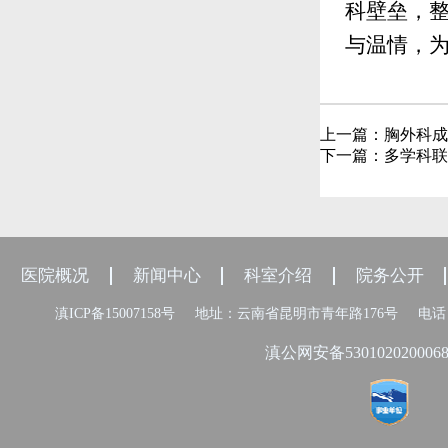
科壁垒，整
与温情，
上一篇：
胸外科成
下一篇：
多学科联
医院概况
新闻中心
科室介绍
院务公开
滇ICP备15007158号
地址：云南省昆明市青年路176号
电话：
滇公网安备530102020006