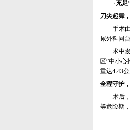
充足
·
刀尖起舞
手术
尿外科同
术中
区”中小
重达4.4
全程守护
术后
等危险期