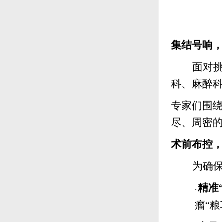
集结号响
面对
科、麻醉
专家们围
尽、周密
术前布控
为确
精准
·
瘤“