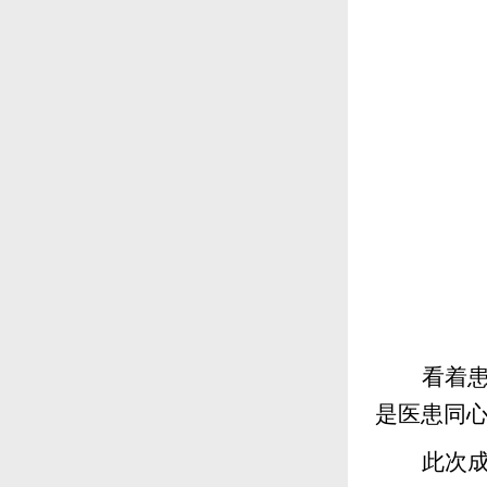
看着
是医患同
此次