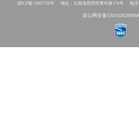
滇ICP备15007158号
地址：云南省昆明市青年路176号
电话：
滇公网安备530102020006