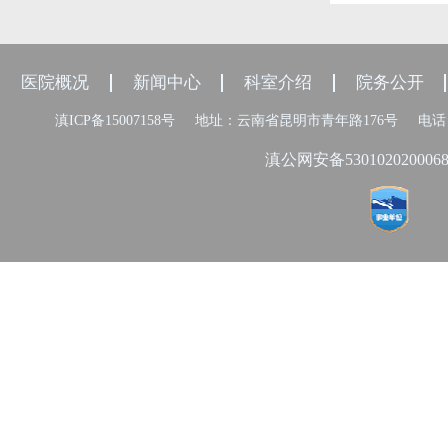
医院概况
新闻中心
科室介绍
院务公开
滇ICP备15007158号
地址：云南省昆明市青年路176号
电话：
滇公网安备530102020006