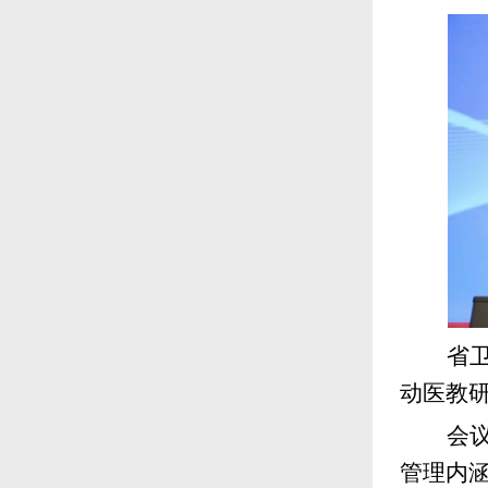
省
动医教
会
管理内