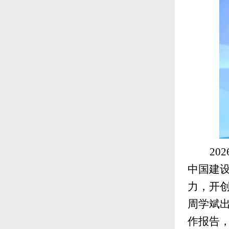
2
02
中国建
力，开
周学斌
作报告