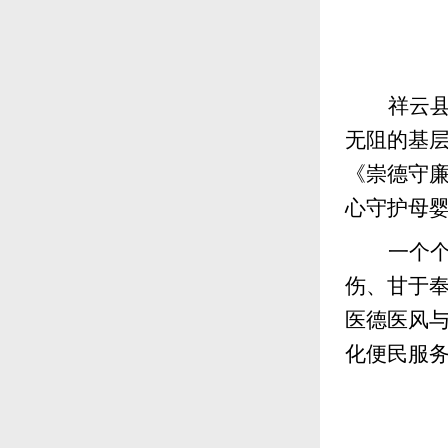
祥云
无阻的基
《崇德守
心守护母
一个
伤、甘于
医德医风
化便民服