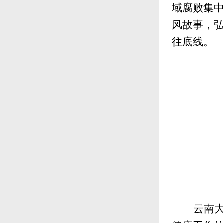
域腐败集
风故事，
往底线。
云南