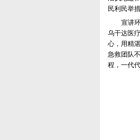
民利民举
宣讲
乌干达医
心，用精
急救团队
程，一代