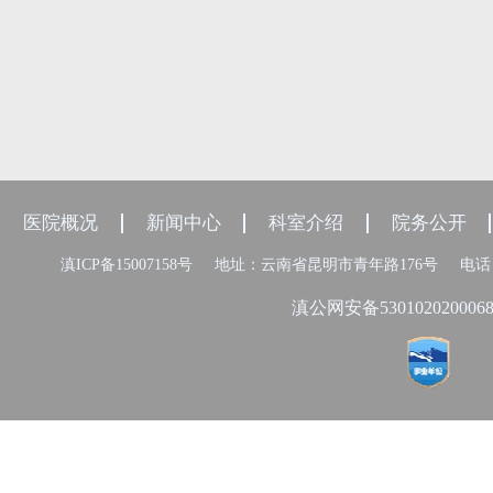
医院概况
新闻中心
科室介绍
院务公开
滇ICP备15007158号
地址：云南省昆明市青年路176号
电话：
滇公网安备530102020006