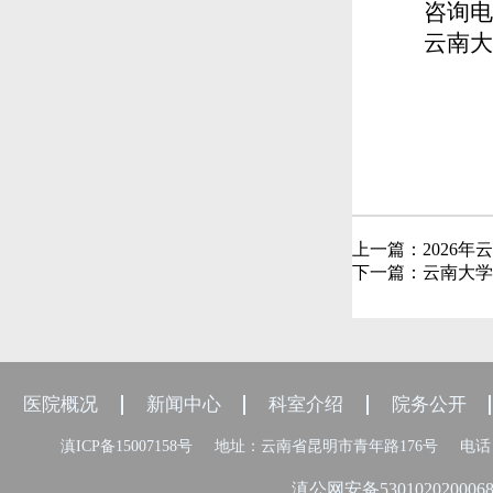
咨询电
云南大学
上一篇：
2026
下一篇：
云南大学
医院概况
新闻中心
科室介绍
院务公开
滇ICP备15007158号
地址：云南省昆明市青年路176号
电话：
滇公网安备530102020006