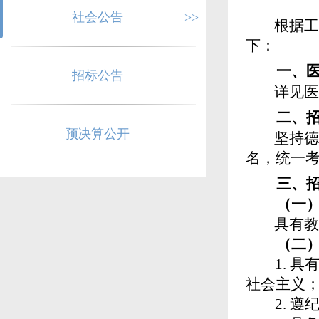
社会公告
>>
根据工作
下：
一、
招标公告
详见医院
二、
预决算公开
坚持德才
名
，
统一
三、
（一
具有教育
（二
1.
具
社会主义
2.
遵