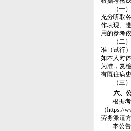
根据考核
（一
充分听取
作表现、
用的参考
（二
准（试行
如本人对
为准，复
有既往病
（三
六、
根据考核
（
https://
劳务派遣
本公告如