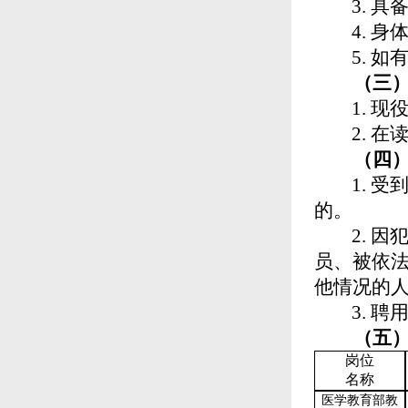
3.
具
4.
身
5.
如
（三
1.
现
2.
在
（四
1.
受
的。
2.
因
员、被依
他情况的
3.
聘
（五
岗位
名称
医学教育部
教