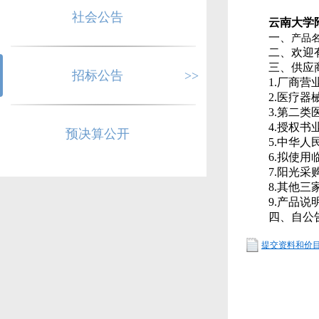
社会公告
云南大学
一、
产品
二、欢迎
三、供应
招标公告
>>
1.厂商
2.医疗
3.第二
4.授权
预决算公开
5.中华
6.拟使用
7.阳光
8.其他
9.产品
四、自公
提交资料和价目表