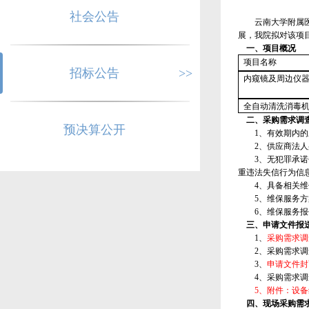
社会公告
云南大学附属
展，我院拟对该项
一、
项目概况
项目名称
招标公告
>>
内窥镜及周边仪
全自动清洗消毒
二、采购需求调查
预决算公开
1、有效期内
2、供应商法
3、无犯罪承诺书
重违法失信行为信
4、具备相关
5、维保服务
6、维保服务
三、申请文件报送
1、
采购需求调
2、采购需求
3、
申请文件封
4、采购需求
5、附件：设
四、现场采购需