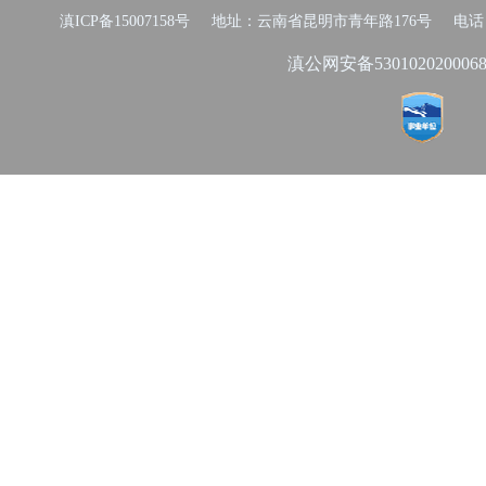
滇ICP备15007158号
地址：云南省昆明市青年路176号
电话：
滇公网安备530102020006