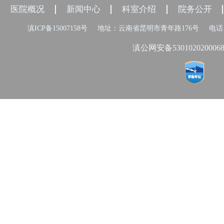
医院概况
新闻中心
科室介绍
院务公开
滇ICP备15007158号
地址：云南省昆明市青年路176号
电话：
滇公网安备530102020006