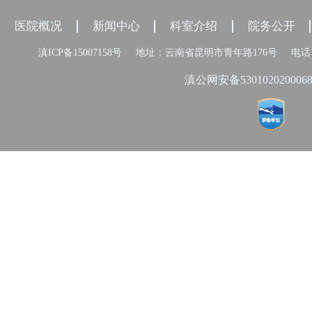
医院概况
新闻中心
科室介绍
院务公开
滇ICP备15007158号
地址：云南省昆明市青年路176号
电话：
滇公网安备530102020006