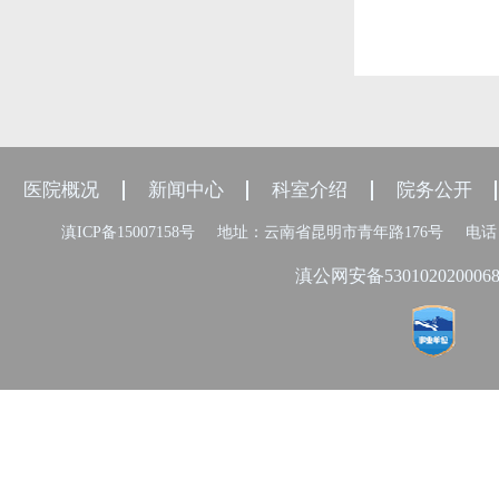
医院概况
新闻中心
科室介绍
院务公开
滇ICP备15007158号
地址：云南省昆明市青年路176号
电话：
滇公网安备530102020006