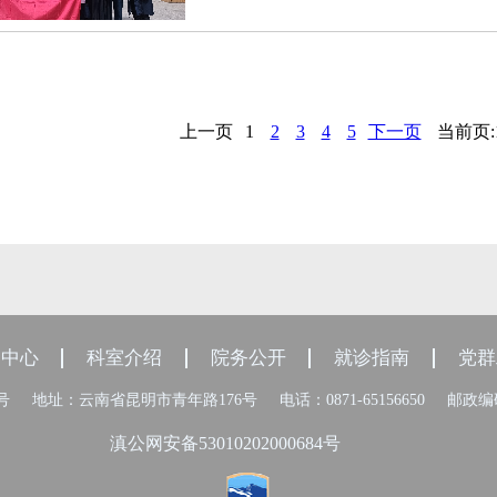
上一页
1
2
3
4
5
下一页
当前页:1
闻中心
科室介绍
院务公开
就诊指南
党群
8号
地址：云南省昆明市青年路176号
电话：0871-65156650
邮政编码
滇公网安备53010202000684号