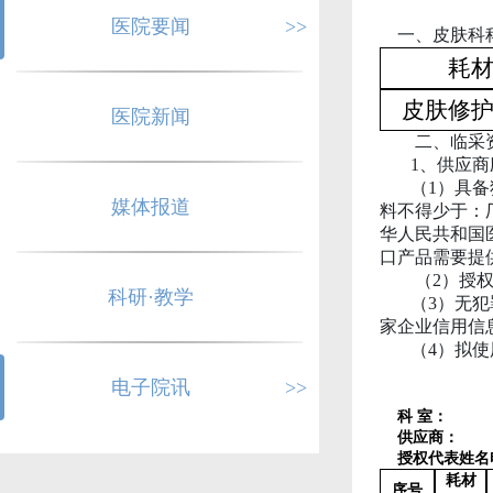
医院要闻
>>
一、皮肤科
耗
皮肤修
医院新闻
二、
临采
1、
供应商
（
1）具
媒体报道
料不得少于：
华人民共和国
口产品需要提
（
2）授
科研·教学
（
3）无犯
家企业信用信息
（
4）拟
电子院讯
>>
科
室：
供应商：
授权代表姓名
耗材
序号