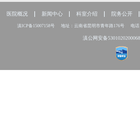
医院概况
新闻中心
科室介绍
院务公开
滇ICP备15007158号
地址：云南省昆明市青年路176号
电话：
滇公网安备530102020006