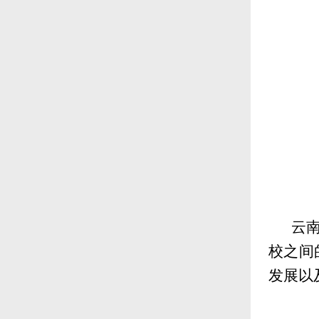
云
校之间
发展以