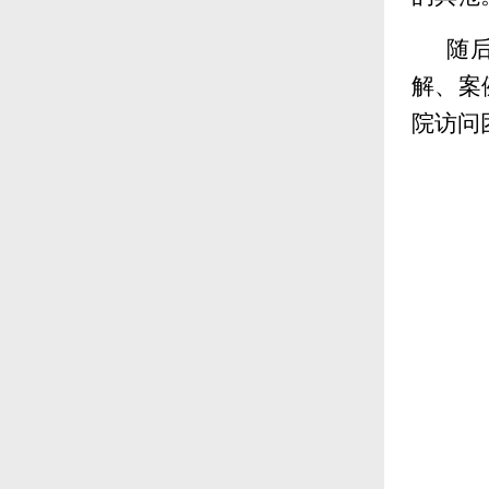
随
解、案
院访问