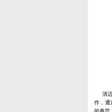
清迈
作，通
的典范