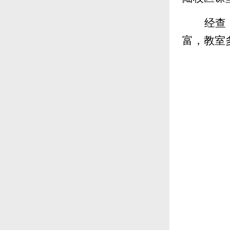
经查
富，教室