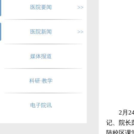
医院要闻
>>
医院新闻
>>
媒体报道
科研·教学
电子院讯
2
月
记、院长
陆校区课