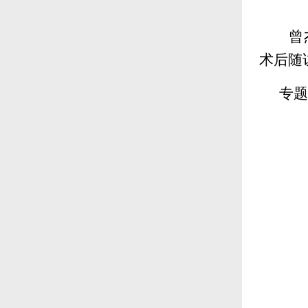
曾
术后随
专题