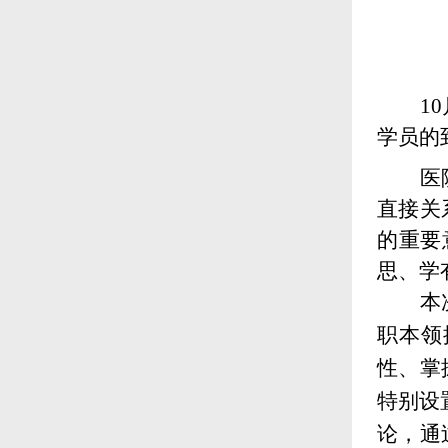
1
学员的
医
直接关
的重要
思、学
本
职本领
性、掌
特别设
论，通