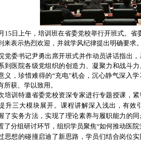
0月15日上午，培训班在省委党校举行开班式。
到来表示热烈欢迎，并就学风纪律提出明确要求
院党委书记尹勇出席开班式并作动员讲话指出，
系到医院各级党组织的创造力、凝聚力和战斗力
意义，珍惜难得的“充电”机会，沉心静气深入
有所获、学以致
用。
次培训特邀省委党校资深专家进行专题授课，紧
提升三大模块展开。课程讲解深入浅出，有效
握了实务方法，实现了理论素养与履职能力的同
置了分组研讨环节，组织学员聚焦
“如何推动医院
过思想的碰撞启迪了新思路，学员们结合岗位实