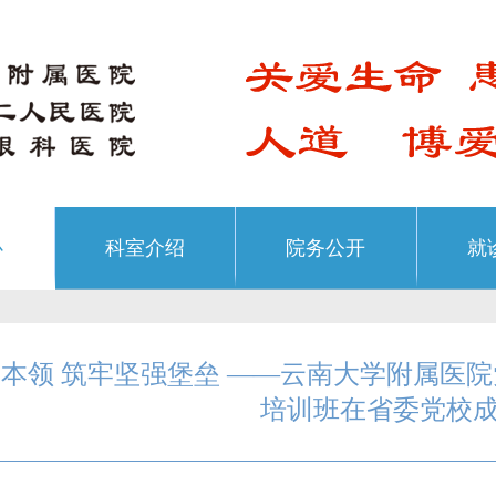
心
科室介绍
院务公开
就
本领 筑牢坚强堡垒 ——云南大学附属医
培训班在省委党校