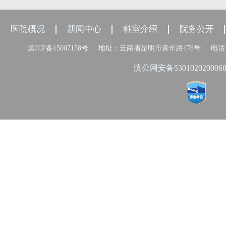
医院概况
新闻中心
科室介绍
院务公开
滇ICP备15007158号
地址：云南省昆明市青年路176号
电话：
滇公网安备530102020006