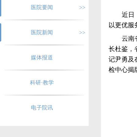
医院要闻
>>
近日
以更优服
医院新闻
>>
云南
长杜鉴，
媒体报道
记尹勇及
检中心揭
科研·教学
电子院讯