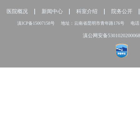
医院概况
新闻中心
科室介绍
院务公开
滇ICP备15007158号
地址：云南省昆明市青年路176号
电话：
滇公网安备530102020006