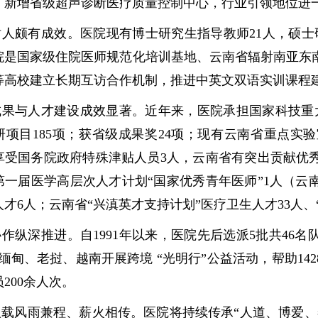
，新增省级超声诊断医疗质量控制中心，行业引领地位进
人颇有成效。医院现有博士研究生指导教师21人，硕士研
院是国家级住院医师规范化培训基地、云南省辐射南亚东
等高校建立长期互访合作机制，推进中英文双语实训课程
成果与人才建设成效显著。近年来，医院承担国家科技重大
研项目185项；获省级成果奖24项；现有云南省重点实
享受国务院政府特殊津贴人员3人，云南省有突出贡献优秀
第一届医学高层次人才计划“国家优秀青年医师”1人（云
才6人；云南省“兴滇英才支持计划”医疗卫生人才33人、
作纵深推进。自1991年以来，医院先后选派5批共46名
缅甸、老挝、越南开展跨境 “光明行”公益活动，帮助1
200余人次。
八载风雨兼程、薪火相传。医院将持续传承“人道、博爱、