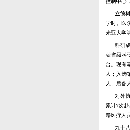
控制中心
立德树
学时。医
来亚大学
科研
获省级科
台。现有
人；入选
人、后备人
对外协
累计7次赴
籍医疗人员
九十