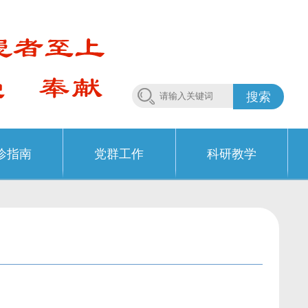
搜索
诊指南
党群工作
科研教学