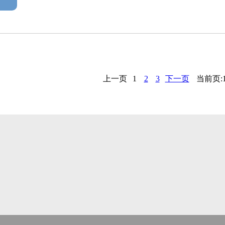
上一页
1
2
3
下一页
当前页:1