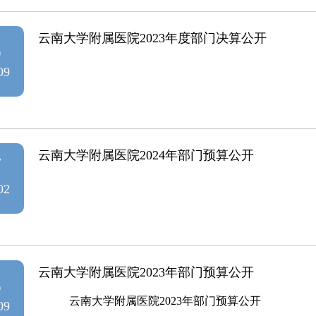
云南大学附属医院2023年度部门决算公开
5
09
云南大学附属医院2024年部门预算公开
7
02
云南大学附属医院2023年部门预算公开
8
云南大学附属医院2023年部门预算公开
09