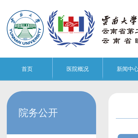
首页
医院概况
新闻中
院务公开