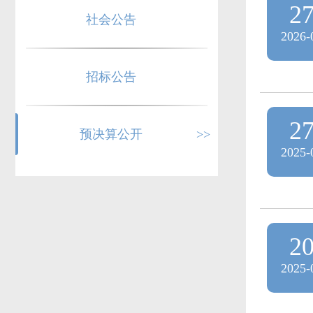
2
社会公告
2026-
招标公告
2
预决算公开
>>
2025-
2
2025-