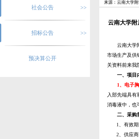
来源：云南大学附
社会公告
>>
云南大学附
招标公告
>>
云南大学
市场生产及供
预决算公开
关资料前来我
一、
项目
1
、
电子胸
入部先端具有
消毒液中，也
二、采购
1、有效
2、供应