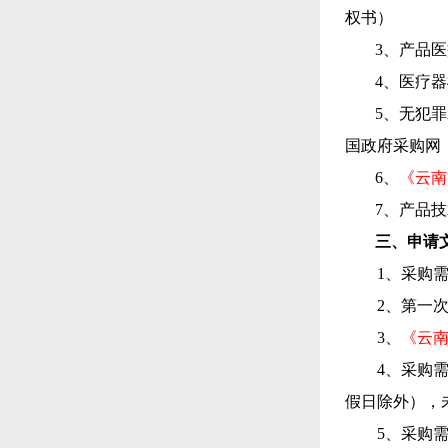
权书）
3、产品
4、医疗
5、无犯罪
国政府采购网（
6、
《云南
7、产品
三、
申请
1
、采购
2、第一
3、
《云南
4、采购
假日除外），
5、采购