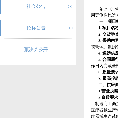
社会公告
>>
参照《中
用竞争性比选
一、
项目
招标公告
>>
1.
项目名
2.
交货地
3.
采购内
装调试、数据
预决算公开
4.
遴选
供
5.
合同履
作日内完成全
6.
质量要
7.
最高投
二、
供应
1.
营业执
2.
资质要
（制造商工商
医疗器械生产
疗器械生产或