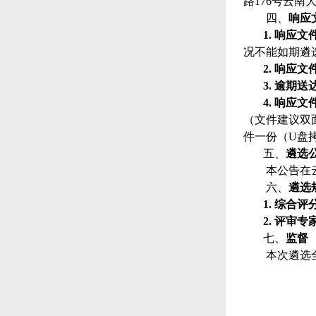
路
176号云南
四、
响应
1.
响应文
况不能如期遴
2.
响应文
3.
逾期送
4.
响应文
（文件建议双
件一份（
U盘
五、
遴选
本公告在
六、
遴选
1.
综合评
2.
评审专
七、
监督
本次遴选