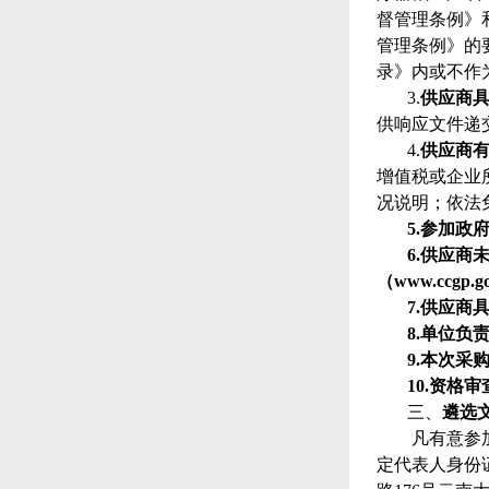
督管理条例》
管理条例》的
录》内或不作
3.
供应商
供响应文件递
4.
供应商
增值税或企业
况说明；依法
5.
参加政
6.
供应商
（www.ccg
7.
供应商
8.
单位负
9.
本次采
10.
资格审
三、
遴选
凡有意参
定代表人身份